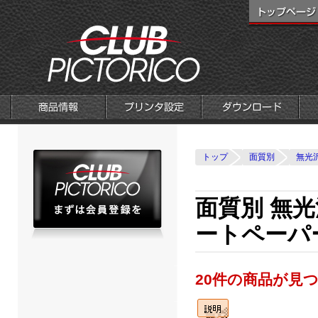
トップ
面質別
無光
面質別 無
ートペーパ
20件の商品が見