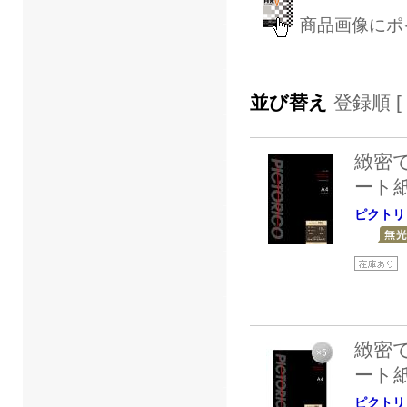
商品画像にポ
並び替え
登録順 [
緻密
ート
ピクトリ
緻密
ート
ピクトリ