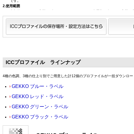
です。
2.使用範囲
本契約により、お客様はダウンロードしたデータの使用権を有し、お客様の
ックアップ用の複製をすることができます。データの著作権使用許諾権は三
を第三者に販売、貸与、譲渡すること、およびこのウェブサイトにおけるデ
3. データの取扱
お客様の所有されるプリンタ上での出力色再現を改善することを目的にしたI
三菱製紙はお客様が自己責任にて行う限りにおいて制限しません。
4. 無保証
本データは標準的な出力条件で作成されたものであり、お客様の出力条件で
されるものです。三菱製紙はデータの使用可能性及びデータの修正、改良に
5. 責任の制限
ICCプロファイル ラインナップ
ダウンロードはお客様の責任で行ってください。万一、データの使用により
の損害について責任を負いませんのでご了承ください。
4種の色調、3種の仕上り別でご用意した計12個のプロファイルが一括ダウンロー
“ICC Profile made by GretagMacbeth ProfileMaker (or GretagMacbeth
GEKKO ブルー・ラベル
GEKKO レッド・ラベル
GEKKO グリーン・ラベル
GEKKO ブラック・ラベル