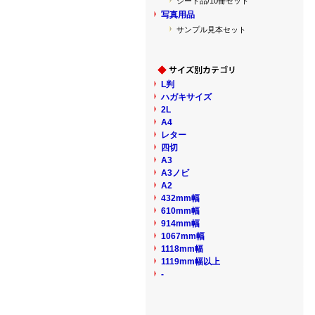
シート品/10冊セット
写真用品
サンプル見本セット
L判
ハガキサイズ
2L
A4
レター
四切
A3
A3ノビ
A2
432mm幅
610mm幅
914mm幅
1067mm幅
1118mm幅
1119mm幅以上
-