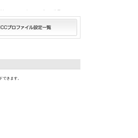
所有されるコンピューター上での使用、およびバ
菱製紙が所有します。三菱製紙に無断で、データ
ータに関する情報を転載することはできません。
CCプロファイルの編集・修正作業については、
の保証が一切できないことを前提に、無償で配布
ついて保証するものではありません。
障害が生じることがありましても三菱製紙は、そ
ドできます。
 i1 Match, as appropriate)”