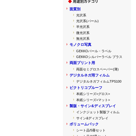
面質別
光沢系
光沢系(パール)
半光沢系
微光沢系
無光沢系
モノクロ写真
GEKKOパール・ラベル
GEKKOシルバーラベル プラス
両面プリント用
両面セミグロスペーパー(薄)
デジタルネガ用フィルム
デジタルネガフィルムTPS100
ピクトリコプルーフ
本紙シリーズ<グロス>
本紙シリーズ<マット>
製版・サイン&ディスプレイ
インクジェット製版フィルム
サイン&ディスプレイ
ボリュームパック
シート品/5冊セット