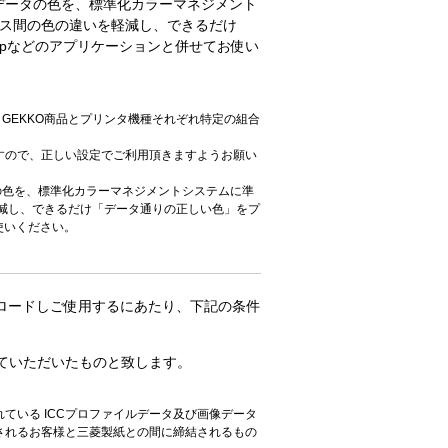
データの色を、標準化カラーマネジメント
イス間の色の違いを軽減し、できるだけ
hopなどのアプリケーションと併せてお使い
GEKKO商品とプリンタ機種それぞれ特定の組合
すので、正しい設定でご利用頂きますようお願い
の色を、標準化カラーマネジメントシステムに準
減し、できるだけ「データ通りの正しい色」をプ
使いください。
ウンロードしご使用するにあたり、下記の条件
ていただいたものと致します。
ている ICCプロファイルデータ及び画像データ
されるお客様と三菱製紙との間に締結されるもの