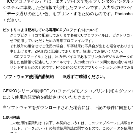
「ICCプロファイル」とは、出力デバイスであるプリンタのデジタル
システムに準拠した色情報で記述したファイルです。入力/出力デバ
「データ通りの正しい色」をプリントするためのものです。Photos
ください。
ピクトリコより配布している専用ICCプロファイルについて
クラブピクトリコで配布しております各種ICCプロファイルは、ピクトリコ・
せで使用していただくための専用プロファイルです。
それ以外の組合せでご使用の場合、印字結果に不具合が生じる場合がありま
申し上げます。ZIP形式に圧縮してあります。解凍してお使いください。
「ICCプロファイル」とは、出力デバイスであるプリンタのデジタルデータ
拠した色情報で記述したファイルです。入力/出力デバイス間の色の違いを軽
リントするためのものです。Photoshopなどのアプリケーションと併せてお
ソフトウェア使用許諾契約 ※必ずご確認ください。
GEKKOシリーズ専用ICCプロファイル(モノクロプリント用)をダ
により使用許諾契約を締結させていただきます。
当ソフトウェアをダウンロードされた場合には、下記の条件に同意し
1.使用許諾
この使用許諾契約は（以下、本契約という）は、このウェブページに掲載され
（以下、データという）の無償使用許諾に関するもので、このデータを使用