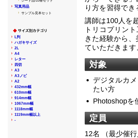
シート品/10冊セット
り方を習得でき
写真用品
サンプル見本セット
講師は100人
トリコプリント
きた経験から、
L判
ハガキサイズ
ていただきます
2L
A4
レター
対象
四切
A3
A3ノビ
デジタルカメ
A2
432mm幅
たい方
610mm幅
914mm幅
Photosh
1067mm幅
1118mm幅
1119mm幅以上
定員
-
12名 （最少催