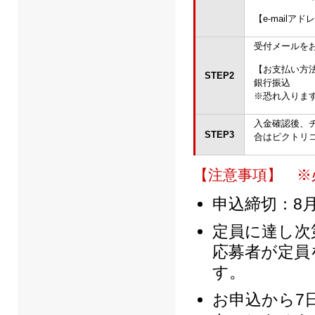
【e-mailア
受付メールを
【お支払い方
STEP2
銀行振込
※恐れ入りま
入金確認後、
STEP3
合はピクトリ
【注意事項】 ※
申込締切：8月
定員に達し次
応募者が定員
す。
お申込から7