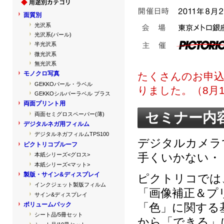
面質別
光沢系
光沢系(パール)
半光沢系
微光沢系
無光沢系
モノクロ写真
たくさんのお申
GEKKOパール・ラベル
りました。（8月1
GEKKOシルバーラベル プラス
両面プリント用
セミナー内
両面セミグロスペーパー(薄)
デジタルネガ用フィルム
デジタルネガフィルムTPS100
デジタルカメラ
ピクトリコプルーフ
手くいかない・
本紙シリーズ<グロス>
本紙シリーズ<マット>
製版・サイン&ディスプレイ
ピクトリコでは
インクジェット製版フィルム
「画像補正＆プ
サイン&ディスプレイ
「色」に関する
ボリュームパック
シート品/5冊セット
から「できる」に