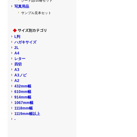
シート品/10冊セット
写真用品
サンプル見本セット
L判
ハガキサイズ
2L
A4
レター
四切
A3
A3ノビ
A2
432mm幅
610mm幅
914mm幅
1067mm幅
1118mm幅
1119mm幅以上
-