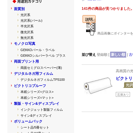
141件の商品が見つかりました
面質別
光沢系
光沢系(パール)
半光沢系
微光沢系
商品画像にポインターを
無光沢系
モノクロ写真
GEKKOパール・ラベル
並び替え
登録順 [
新しい順
|
古
GEKKOシルバーラベル プラス
両面プリント用
両面セミグロスペーパー(薄)
高画質の
デジタルネガ用フィルム
ピクトリ
デジタルネガフィルムTPS100
ピクトリコプルーフ
本紙シリーズ<グロス>
本紙シリーズ<マット>
製版・サイン&ディスプレイ
インクジェット製版フィルム
サイン&ディスプレイ
ボリュームパック
シート品/5冊セット