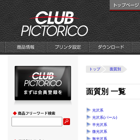
トップ
面質別
面質別 一覧
光沢系
光沢系(パール)
半光沢系
微光沢系
無光沢系