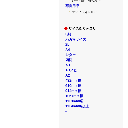
シート品/10冊セット
写真用品
サンプル見本セット
L判
ハガキサイズ
2L
A4
レター
四切
A3
A3ノビ
A2
432mm幅
610mm幅
914mm幅
1067mm幅
1118mm幅
1119mm幅以上
-