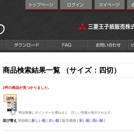
商品検索結果一覧 （サイズ：四切）
2件の商品が見つかりました。
商品画像にポインターを重ねると、詳しい情報が表示されます。
並び替え
登録順 [
新しい順
|
古い順
] 販売価格 [
安い順
|
高い順
]