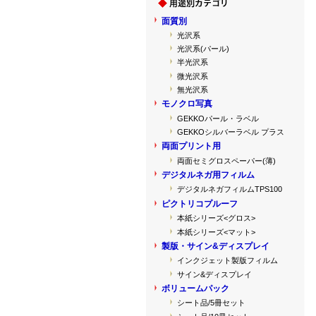
面質別
光沢系
光沢系(パール)
半光沢系
微光沢系
無光沢系
モノクロ写真
GEKKOパール・ラベル
GEKKOシルバーラベル プラス
両面プリント用
両面セミグロスペーパー(薄)
デジタルネガ用フィルム
デジタルネガフィルムTPS100
ピクトリコプルーフ
本紙シリーズ<グロス>
本紙シリーズ<マット>
製版・サイン&ディスプレイ
インクジェット製版フィルム
サイン&ディスプレイ
ボリュームパック
シート品/5冊セット