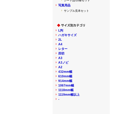
シート品/10冊セット
写真用品
サンプル見本セット
L判
ハガキサイズ
2L
A4
レター
四切
A3
A3ノビ
A2
432mm幅
610mm幅
914mm幅
1067mm幅
1118mm幅
1119mm幅以上
-