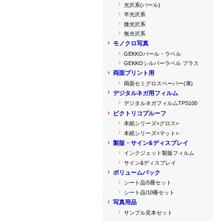
光沢系(パール)
半光沢系
微光沢系
無光沢系
モノクロ写真
GEKKOパール・ラベル
GEKKOシルバーラベル プラス
両面プリント用
両面セミグロスペーパー(薄)
デジタルネガ用フィルム
デジタルネガフィルムTPS100
ピクトリコプルーフ
本紙シリーズ<グロス>
本紙シリーズ<マット>
製版・サイン&ディスプレイ
インクジェット製版フィルム
サイン&ディスプレイ
ボリュームパック
シート品/5冊セット
シート品/10冊セット
写真用品
サンプル見本セット