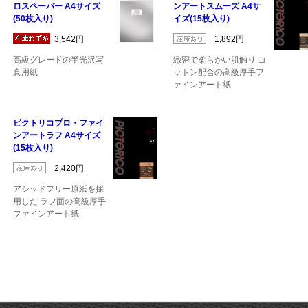
ロスペーパー A4サイズ
ンアートスムーズ A4サ
(50枚入り)
イズ(15枚入り)
3,542円
1,892円
高級グレードの半光沢写
緻密で柔らかい肌触り コ
真用紙
ットン配合の高級厚手フ
ァインアート紙
ピクトリコプロ・ファイ
ンアートラフ A4サイズ
(15枚入り)
2,420円
アシッドフリー原紙を採
用した ラフ面の高級厚手
ファインアート紙