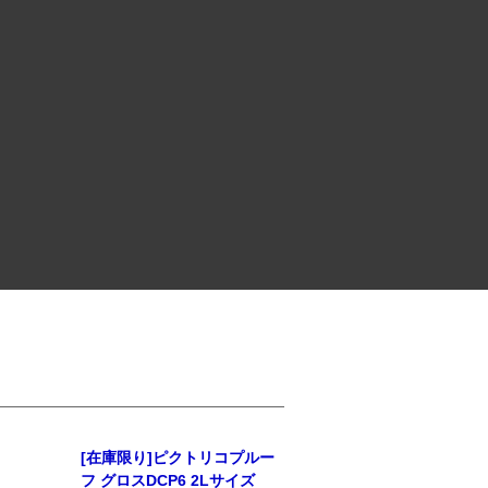
[在庫限り]ピクトリコプルー
フ グロスDCP6 2Lサイズ