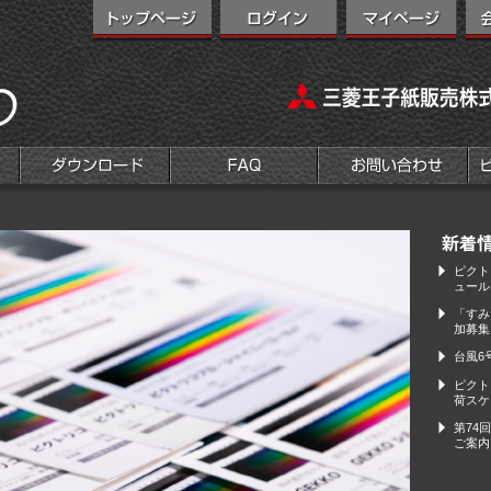
ピクト
ュール
「すみ
加募集
台風6
ピクト
荷スケ
第74
ご案内