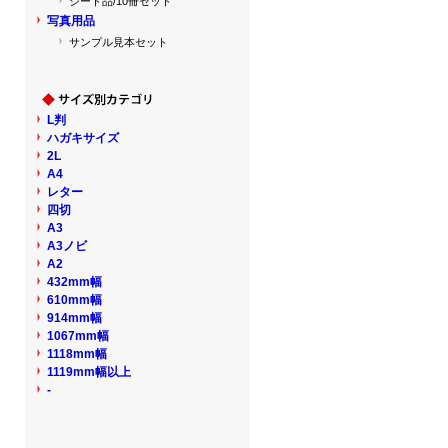
シート品/10冊セット
写真用品
サンプル見本セット
L判
ハガキサイズ
2L
A4
レター
四切
A3
A3ノビ
A2
432mm幅
610mm幅
914mm幅
1067mm幅
1118mm幅
1119mm幅以上
-