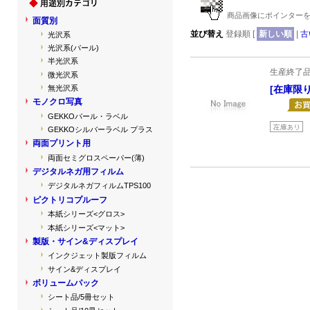
商品画像にポインターを
面質別
並び替え
登録順 [
新しい順
|
古
光沢系
光沢系(パール)
半光沢系
生産終了
微光沢系
無光沢系
[在庫限り
モノクロ写真
GEKKOパール・ラベル
GEKKOシルバーラベル プラス
両面プリント用
両面セミグロスペーパー(薄)
デジタルネガ用フィルム
デジタルネガフィルムTPS100
ピクトリコプルーフ
本紙シリーズ<グロス>
本紙シリーズ<マット>
製版・サイン&ディスプレイ
インクジェット製版フィルム
サイン&ディスプレイ
ボリュームパック
シート品/5冊セット