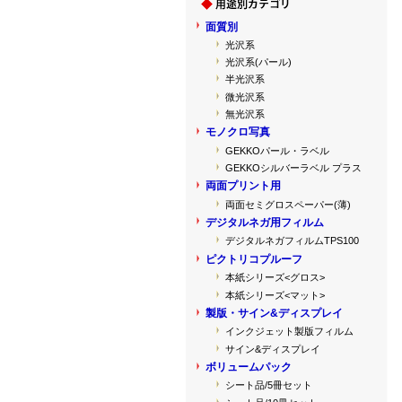
面質別
光沢系
光沢系(パール)
半光沢系
微光沢系
無光沢系
モノクロ写真
GEKKOパール・ラベル
GEKKOシルバーラベル プラス
両面プリント用
両面セミグロスペーパー(薄)
デジタルネガ用フィルム
デジタルネガフィルムTPS100
ピクトリコプルーフ
本紙シリーズ<グロス>
本紙シリーズ<マット>
製版・サイン&ディスプレイ
インクジェット製版フィルム
サイン&ディスプレイ
ボリュームパック
シート品/5冊セット