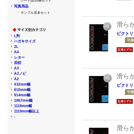
シート品/10冊セット
写真用品
サンプル見本セット
滑ら
ピクトリ
L判
ハガキサイズ
2L
A4
レター
四切
A3
A3ノビ
滑ら
A2
432mm幅
ピクトリ
610mm幅
914mm幅
1067mm幅
1118mm幅
1119mm幅以上
-
滑ら