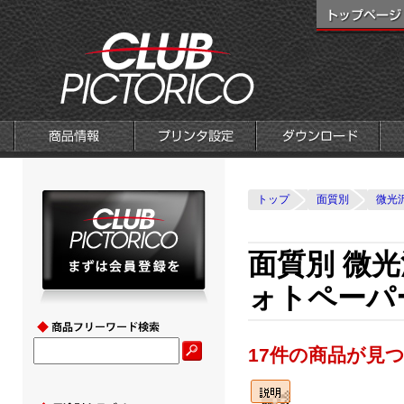
トップ
面質別
微光
面質別 微
ォトペーパ
17件の商品が見