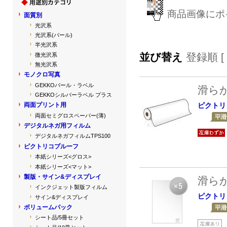
商品画像にポ
面質別
光沢系
光沢系(パール)
半光沢系
並び替え
登録順 [
微光沢系
無光沢系
モノクロ写真
GEKKOパール・ラベル
滑ら
GEKKOシルバーラベル プラス
ピクトリ
両面プリント用
両面セミグロスペーパー(薄)
デジタルネガ用フィルム
デジタルネガフィルムTPS100
ピクトリコプルーフ
本紙シリーズ<グロス>
本紙シリーズ<マット>
製版・サイン&ディスプレイ
滑ら
インクジェット製版フィルム
ピクトリ
サイン&ディスプレイ
ボリュームパック
シート品/5冊セット