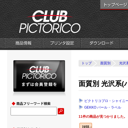
トップ
面質別
光沢系
面質別 光沢系(
ピクトリコプロ・シャイニ
GEKKO パール・ラベル
11件の商品が見つかりました。