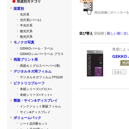
面質別
商品画像にポインターを
光沢系
光沢系(パール)
半光沢系
微光沢系
並び替え
登録順 [
新しい順
|
古
無光沢系
モノクロ写真
GEKKOパール・ラベル
角度によ
GEKKOシルバーラベル プラス
GEKKO
両面プリント用
両面セミグロスペーパー(薄)
デジタルネガ用フィルム
デジタルネガフィルムTPS100
ピクトリコプルーフ
本紙シリーズ<グロス>
本紙シリーズ<マット>
製版・サイン&ディスプレイ
インクジェット製版フィルム
サイン&ディスプレイ
ボリュームパック
シート品/5冊セット