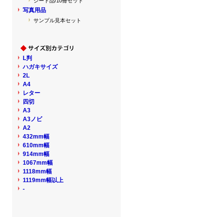
シート品/10冊セット
写真用品
サンプル見本セット
L判
ハガキサイズ
2L
A4
レター
四切
A3
A3ノビ
A2
432mm幅
610mm幅
914mm幅
1067mm幅
1118mm幅
1119mm幅以上
-