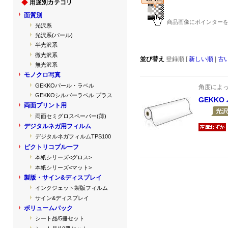
面質別
商品画像にポインターを
光沢系
光沢系(パール)
半光沢系
微光沢系
並び替え
登録順 [
新しい順
|
古
無光沢系
モノクロ写真
GEKKOパール・ラベル
角度によ
GEKKOシルバーラベル プラス
GEKKO
両面プリント用
両面セミグロスペーパー(薄)
デジタルネガ用フィルム
デジタルネガフィルムTPS100
ピクトリコプルーフ
本紙シリーズ<グロス>
本紙シリーズ<マット>
製版・サイン&ディスプレイ
インクジェット製版フィルム
サイン&ディスプレイ
ボリュームパック
シート品/5冊セット