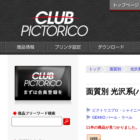
トップ
面質別
光沢系
面質別 光沢系(
ピクトリコプロ・シャイニ
GEKKO パール・ラベル
11件の商品が見つかりました。