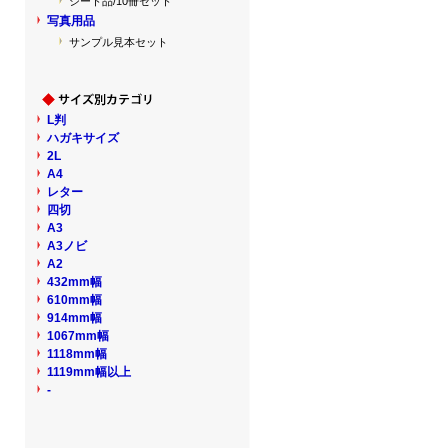
シート品/10冊セット
写真用品
サンプル見本セット
L判
ハガキサイズ
2L
A4
レター
四切
A3
A3ノビ
A2
432mm幅
610mm幅
914mm幅
1067mm幅
1118mm幅
1119mm幅以上
-