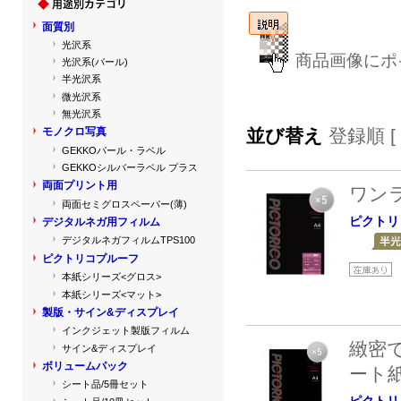
面質別
光沢系
商品画像にポ
光沢系(パール)
半光沢系
微光沢系
無光沢系
並び替え
登録順 [
モノクロ写真
GEKKOパール・ラベル
GEKKOシルバーラベル プラス
両面プリント用
ワン
両面セミグロスペーパー(薄)
ピクトリ
デジタルネガ用フィルム
デジタルネガフィルムTPS100
ピクトリコプルーフ
本紙シリーズ<グロス>
本紙シリーズ<マット>
製版・サイン&ディスプレイ
インクジェット製版フィルム
緻密
サイン&ディスプレイ
ボリュームパック
ート
シート品/5冊セット
ピクトリ