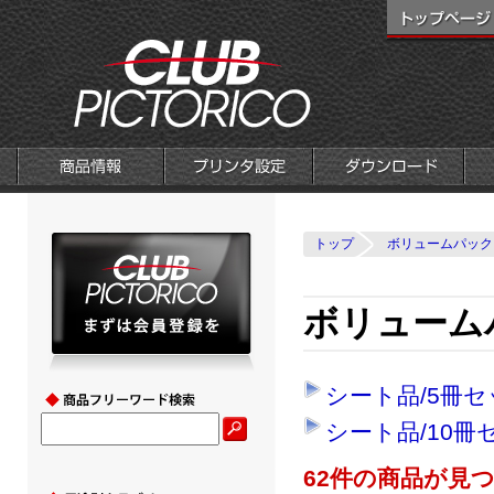
トップ
ボリュームパック
ボリューム
シート品/5冊セ
シート品/10冊
62件の商品が見