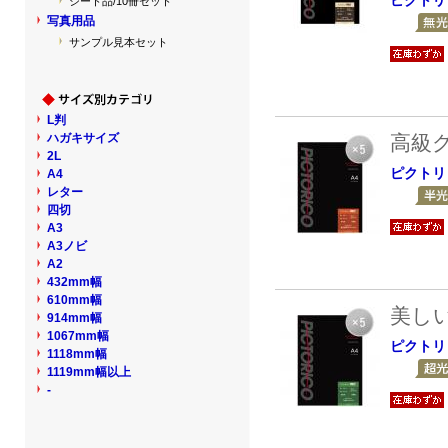
シート品/10冊セット
写真用品
サンプル見本セット
L判
ハガキサイズ
高級
2L
ピクトリ
A4
レター
四切
A3
A3ノビ
A2
432mm幅
610mm幅
美し
914mm幅
1067mm幅
ピクトリ
1118mm幅
1119mm幅以上
-