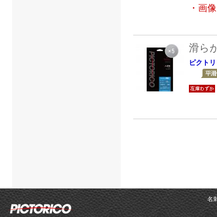
・画像
滑ら
ピクトリ
名