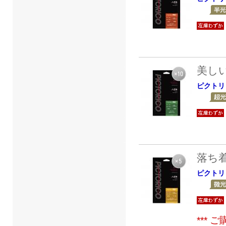
美し
ピクトリ
落ち
ピクトリ
***