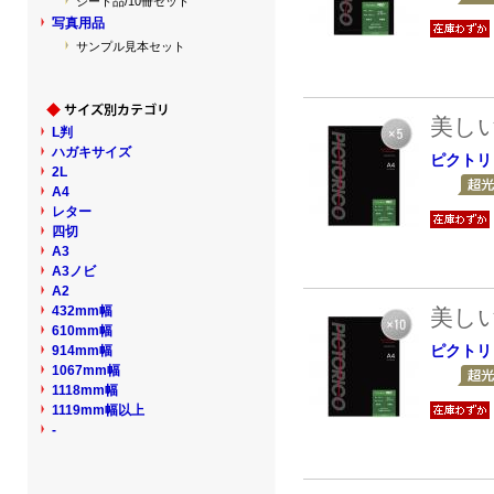
シート品/10冊セット
写真用品
サンプル見本セット
美し
L判
ハガキサイズ
ピクトリ
2L
A4
レター
四切
A3
A3ノビ
A2
432mm幅
美し
610mm幅
ピクトリ
914mm幅
1067mm幅
1118mm幅
1119mm幅以上
-