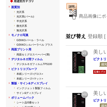
面質別
光沢系
商品画像にポ
光沢系(パール)
半光沢系
微光沢系
無光沢系
並び替え
登録順 [
モノクロ写真
GEKKOパール・ラベル
GEKKOシルバーラベル プラス
両面プリント用
美し
両面セミグロスペーパー(薄)
ピクトリ
デジタルネガ用フィルム
デジタルネガフィルムTPS100
ピクトリコプルーフ
本紙シリーズ<グロス>
本紙シリーズ<マット>
製版・サイン&ディスプレイ
インクジェット製版フィルム
美し
サイン&ディスプレイ
ボリュームパック
ピクトリ
シート品/5冊セット