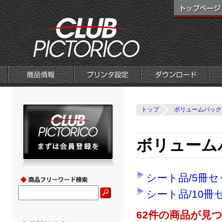
トップ
ボリュームパック
ボリューム
シート品/5冊セ
シート品/10冊
62件の商品が見