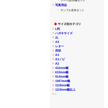
シート品/10冊セット
写真用品
サンプル見本セット
L判
ハガキサイズ
2L
A4
レター
四切
A3
A3ノビ
A2
432mm幅
610mm幅
914mm幅
1067mm幅
1118mm幅
1119mm幅以上
-