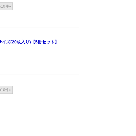
10件»
イズ(20枚入り)【5冊セット】
10件»