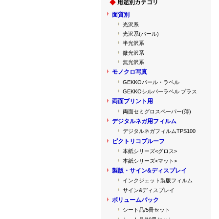
面質別
光沢系
光沢系(パール)
半光沢系
微光沢系
無光沢系
モノクロ写真
GEKKOパール・ラベル
GEKKOシルバーラベル プラス
両面プリント用
両面セミグロスペーパー(薄)
デジタルネガ用フィルム
デジタルネガフィルムTPS100
ピクトリコプルーフ
本紙シリーズ<グロス>
本紙シリーズ<マット>
製版・サイン&ディスプレイ
インクジェット製版フィルム
サイン&ディスプレイ
ボリュームパック
シート品/5冊セット