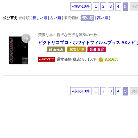
5
«前の10件
1
2
3
4
次の
並び替え
登録順 [
新しい順
|
古い順
] 販売価格 [
安い順
|
高い順
]
贅沢な黒・贅沢な光沢を渾身の一枚に
ピクトリコプロ・ホワイトフィルムプラス A3ノビサ
通常価格(税込)
85,167円
8,516pt
5
«前の10件
1
2
3
4
次の