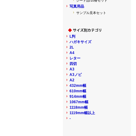
シート品/10冊セット
写真用品
サンプル見本セット
L判
ハガキサイズ
2L
A4
レター
四切
A3
A3ノビ
A2
432mm幅
610mm幅
914mm幅
1067mm幅
1118mm幅
1119mm幅以上
-