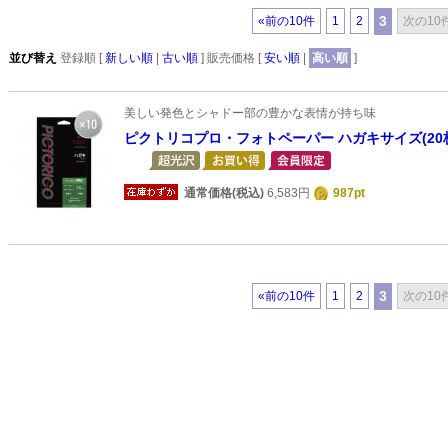
3
«前の10件
1
2
次の10
並び替え
登録順 [
新しい順
|
古い順
] 販売価格 [
安い順
|
高い順
]
美しい発色とシャドー部の豊かな表情が持ち味
ピクトリコプロ・フォトペーパー ハガキサイズ(20
通常価格(税込)
6,583円
987pt
3
«前の10件
1
2
次の10