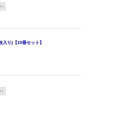
件»
枚入り)【10冊セット】
件»