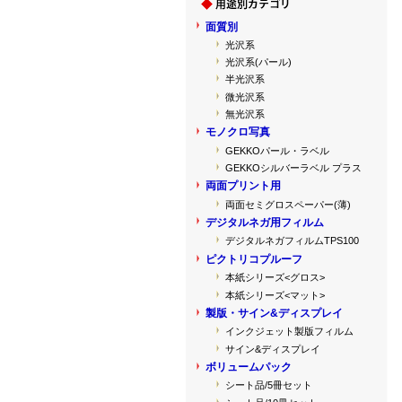
面質別
光沢系
光沢系(パール)
半光沢系
微光沢系
無光沢系
モノクロ写真
GEKKOパール・ラベル
GEKKOシルバーラベル プラス
両面プリント用
両面セミグロスペーパー(薄)
デジタルネガ用フィルム
デジタルネガフィルムTPS100
ピクトリコプルーフ
本紙シリーズ<グロス>
本紙シリーズ<マット>
製版・サイン&ディスプレイ
インクジェット製版フィルム
サイン&ディスプレイ
ボリュームパック
シート品/5冊セット