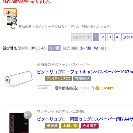
36件の商品が見つかりました。
商品画像にポインターを重ねると、詳しい情報が表示されます。
1
«前の10件
2
3
4
次の1
並び替え
登録順 [
新しい順
|
古い順
] 販売価格 [
安い順
|
高い順
]
高画質の光沢キャンバスペーパー
ピクトリコプロ・フォトキャンバスペーパー1067mm
通常価格(税込)
33,000円
1,650pt
ワンランク上のアルバム制作に
ピクトリコプロ・両面セミグロスペーパー(薄) A4サ