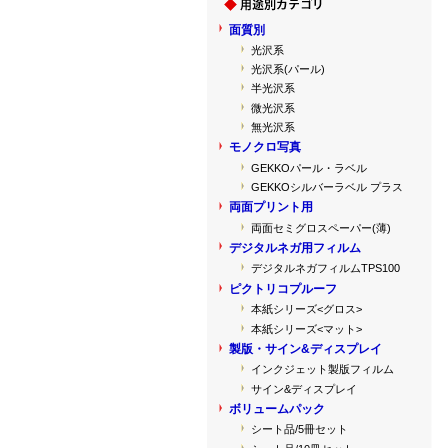
面質別
光沢系
光沢系(パール)
半光沢系
微光沢系
無光沢系
モノクロ写真
GEKKOパール・ラベル
GEKKOシルバーラベル プラス
両面プリント用
両面セミグロスペーパー(薄)
デジタルネガ用フィルム
デジタルネガフィルムTPS100
ピクトリコプルーフ
本紙シリーズ<グロス>
本紙シリーズ<マット>
製版・サイン&ディスプレイ
インクジェット製版フィルム
サイン&ディスプレイ
ボリュームパック
シート品/5冊セット