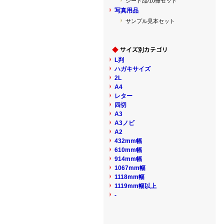
シート品/10冊セット
写真用品
サンプル見本セット
L判
ハガキサイズ
2L
A4
レター
四切
A3
A3ノビ
A2
432mm幅
610mm幅
914mm幅
1067mm幅
1118mm幅
1119mm幅以上
-