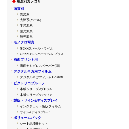
面質別
光沢系
光沢系(パール)
半光沢系
微光沢系
無光沢系
モノクロ写真
GEKKOパール・ラベル
GEKKOシルバーラベル プラス
両面プリント用
両面セミグロスペーパー(薄)
デジタルネガ用フィルム
デジタルネガフィルムTPS100
ピクトリコプルーフ
本紙シリーズ<グロス>
本紙シリーズ<マット>
製版・サイン&ディスプレイ
インクジェット製版フィルム
サイン&ディスプレイ
ボリュームパック
シート品/5冊セット