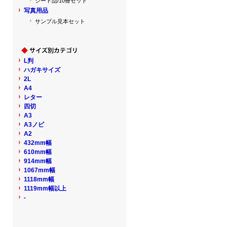
シート品/10冊セット
写真用品
サンプル見本セット
L判
ハガキサイズ
2L
A4
レター
四切
A3
A3ノビ
A2
432mm幅
610mm幅
914mm幅
1067mm幅
1118mm幅
1119mm幅以上
-