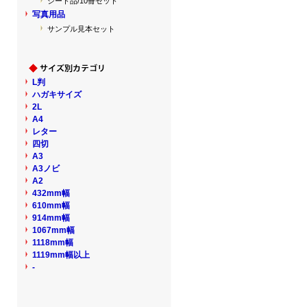
シート品/10冊セット
写真用品
サンプル見本セット
L判
ハガキサイズ
2L
A4
レター
四切
A3
A3ノビ
A2
432mm幅
610mm幅
914mm幅
1067mm幅
1118mm幅
1119mm幅以上
-