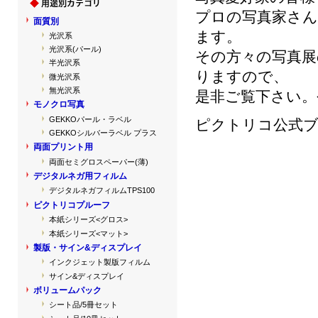
プロの写真家さん
面質別
ます。
光沢系
光沢系(パール)
その方々の写真展
半光沢系
りますので、
微光沢系
無光沢系
是非ご覧下さい。
モノクロ写真
GEKKOパール・ラベル
ピクトリコ公式
GEKKOシルバーラベル プラス
両面プリント用
両面セミグロスペーパー(薄)
デジタルネガ用フィルム
デジタルネガフィルムTPS100
ピクトリコプルーフ
本紙シリーズ<グロス>
本紙シリーズ<マット>
製版・サイン&ディスプレイ
インクジェット製版フィルム
サイン&ディスプレイ
ボリュームパック
シート品/5冊セット