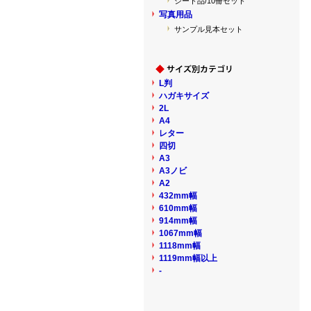
シート品/10冊セット
写真用品
サンプル見本セット
L判
ハガキサイズ
2L
A4
レター
四切
A3
A3ノビ
A2
432mm幅
610mm幅
914mm幅
1067mm幅
1118mm幅
1119mm幅以上
-