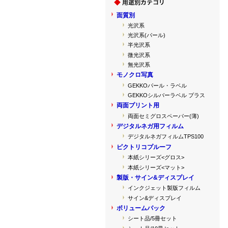
面質別
光沢系
光沢系(パール)
半光沢系
微光沢系
無光沢系
モノクロ写真
GEKKOパール・ラベル
GEKKOシルバーラベル プラス
両面プリント用
両面セミグロスペーパー(薄)
デジタルネガ用フィルム
デジタルネガフィルムTPS100
ピクトリコプルーフ
本紙シリーズ<グロス>
本紙シリーズ<マット>
製版・サイン&ディスプレイ
インクジェット製版フィルム
サイン&ディスプレイ
ボリュームパック
シート品/5冊セット