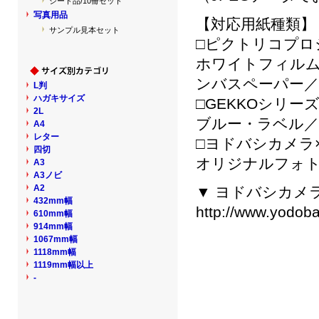
シート品/10冊セット
写真用品
【対応用紙種類】
サンプル見本セット
□ピクトリコプロシ
ホワイトフィル
ンバスペーパー
L判
ハガキサイズ
□GEKKOシリーズ
2L
ブルー・ラベル
A4
レター
□ヨドバシカメラ×
四切
オリジナルフォ
A3
A3ノビ
A2
▼ ヨドバシカメ
432mm幅
http://www.yodoba
610mm幅
914mm幅
1067mm幅
1118mm幅
1119mm幅以上
-