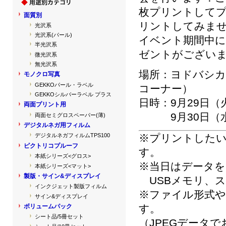
枚プリントしてプ
面質別
リントしてみませ
光沢系
光沢系(パール)
イベント期間中
半光沢系
ゼントがございま
微光沢系
無光沢系
場所：ヨドバシカメ
モノクロ写真
GEKKOパール・ラベル
コーナー）
GEKKOシルバーラベル プラス
日時：9月29日（火）
両面プリント用
9月30日（水）13
両面セミグロスペーパー(薄)
デジタルネガ用フィルム
※プリントした
デジタルネガフィルムTPS100
ピクトリコプルーフ
す。
本紙シリーズ<グロス>
※当日はデータを
本紙シリーズ<マット>
製版・サイン&ディスプレイ
USBメモリ、
インクジェット製版フィルム
※ファイル形式
サイン&ディスプレイ
す。
ボリュームパック
シート品/5冊セット
（JPEGデータ