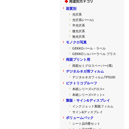
面質別
光沢系
光沢系(パール)
半光沢系
微光沢系
無光沢系
モノクロ写真
GEKKOパール・ラベル
GEKKOシルバーラベル プラス
両面プリント用
両面セミグロスペーパー(薄)
デジタルネガ用フィルム
デジタルネガフィルムTPS100
ピクトリコプルーフ
本紙シリーズ<グロス>
本紙シリーズ<マット>
製版・サイン&ディスプレイ
インクジェット製版フィルム
サイン&ディスプレイ
ボリュームパック
シート品/5冊セット