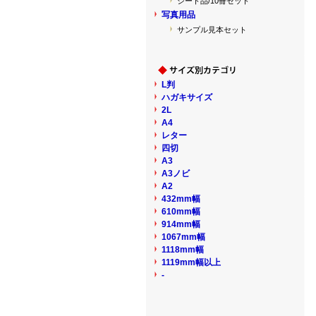
シート品/10冊セット
写真用品
サンプル見本セット
L判
ハガキサイズ
2L
A4
レター
四切
A3
A3ノビ
A2
432mm幅
610mm幅
914mm幅
1067mm幅
1118mm幅
1119mm幅以上
-