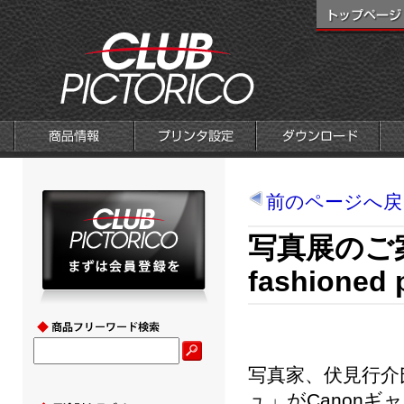
前のページへ戻
写真展のご
fashione
写真家、伏見行介氏の写
ュ」がCanon