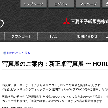
前のページへ戻る
写真展のご案内：新正卓写真展 〜 HORIZO
写真家、新正卓氏が、来月より銀座ニコンサロンで写真展を開催いたします。
作品はピクトリコグラフィックアーツ 透明フィルムW (TPW-100)をご使用いた
列島各地の断崖から連続撮影した複数枚のショットをつなぎあわせた「境界」。
カメラで撮影された「可視の変容」の3つのシリーズから作品が展示されます。