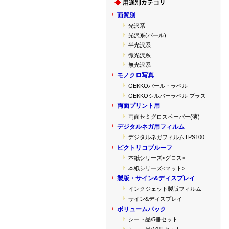
面質別
光沢系
光沢系(パール)
半光沢系
微光沢系
無光沢系
モノクロ写真
GEKKOパール・ラベル
GEKKOシルバーラベル プラス
両面プリント用
両面セミグロスペーパー(薄)
デジタルネガ用フィルム
デジタルネガフィルムTPS100
ピクトリコプルーフ
本紙シリーズ<グロス>
本紙シリーズ<マット>
製版・サイン&ディスプレイ
インクジェット製版フィルム
サイン&ディスプレイ
ボリュームパック
シート品/5冊セット