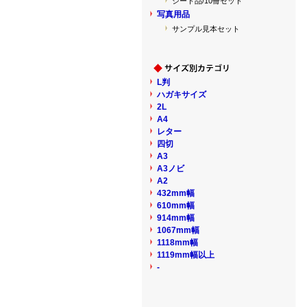
シート品/10冊セット
写真用品
サンプル見本セット
L判
ハガキサイズ
2L
A4
レター
四切
A3
A3ノビ
A2
432mm幅
610mm幅
914mm幅
1067mm幅
1118mm幅
1119mm幅以上
-