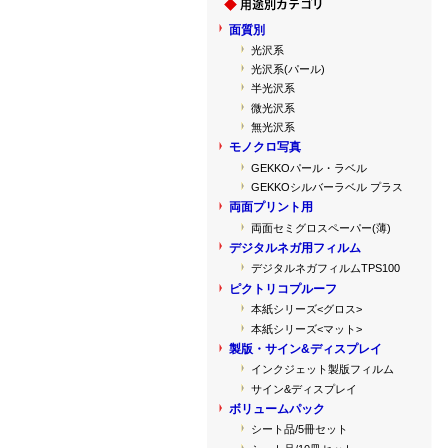
面質別
光沢系
光沢系(パール)
半光沢系
微光沢系
無光沢系
モノクロ写真
GEKKOパール・ラベル
GEKKOシルバーラベル プラス
両面プリント用
両面セミグロスペーパー(薄)
デジタルネガ用フィルム
デジタルネガフィルムTPS100
ピクトリコプルーフ
本紙シリーズ<グロス>
本紙シリーズ<マット>
製版・サイン&ディスプレイ
インクジェット製版フィルム
サイン&ディスプレイ
ボリュームパック
シート品/5冊セット