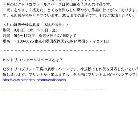
今月のピクトリコウォールスペースは片山麻衣子さんの作品です。
「光」をやさしく捉えた、とても女性らしい爽やかな作品に仕上がっております
す。光沢感が光を引き立ています。30日までの展示です。ぜひご来場ください。
＜片山麻衣子様写真展「木陰の情景」＞
期間 9月1日（木）〜30日（金）
時間 9時〜17時半 ※最終日のみ15時まで
場所 〒130-0026 東京都墨田区両国2-10-14両国シティコア11F
＝＝＝＝＝＝＝＝＝＝＝＝＝＝＝＝＝＝＝＝＝＝＝＝＝＝＝＝
ピクトリコ ウォールスペースとは？
ピクトリコプリント工房の展示スペースです。小規模でも作品を発表したいとい
貸し致します。プリントから加工までも、全面的にプリント工房がバックアップ
http://www.pictorico.jp/print/wallspace/
＝＝＝＝＝＝＝＝＝＝＝＝＝＝＝＝＝＝＝＝＝＝＝＝＝＝＝＝