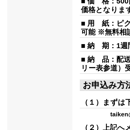
■ 価 格：5
価格となりま
■ 用 紙：
可能 ※無料
■ 納 期：1
■ 納 品：
リー表参道）
お申込み方
（１）まずは
taiken
（２）上記へ