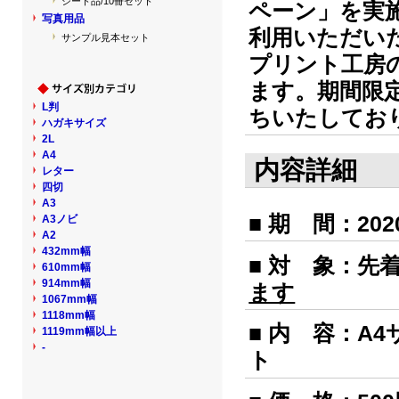
シート品/10冊セット
ペーン」を実
写真用品
利用いただい
サンプル見本セット
プリント工房
ます。期間限
L判
ちいたしてお
ハガキサイズ
2L
A4
内容詳細
レター
四切
A3
■ 期 間：20
A3ノビ
A2
432mm幅
■ 対 象：先着
610mm幅
914mm幅
ます
1067mm幅
1118mm幅
■ 内 容：A
1119mm幅以上
-
ト