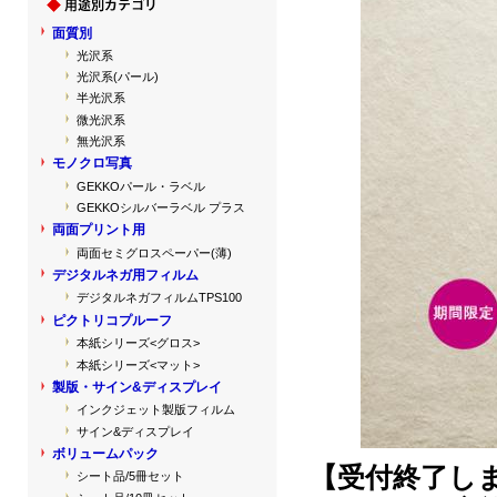
面質別
光沢系
光沢系(パール)
半光沢系
微光沢系
無光沢系
モノクロ写真
GEKKOパール・ラベル
GEKKOシルバーラベル プラス
両面プリント用
両面セミグロスペーパー(薄)
デジタルネガ用フィルム
デジタルネガフィルムTPS100
ピクトリコプルーフ
本紙シリーズ<グロス>
本紙シリーズ<マット>
製版・サイン&ディスプレイ
インクジェット製版フィルム
サイン&ディスプレイ
ボリュームパック
【受付終了し
シート品/5冊セット