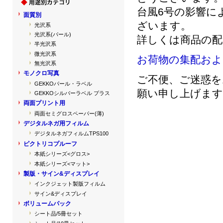
台風6号の影響に
面質別
ざいます。
光沢系
光沢系(パール)
詳しくは商品の配
半光沢系
微光沢系
お荷物の集配およ
無光沢系
モノクロ写真
ご不便、ご迷惑を
GEKKOパール・ラベル
願い申し上げます
GEKKOシルバーラベル プラス
両面プリント用
両面セミグロスペーパー(薄)
デジタルネガ用フィルム
デジタルネガフィルムTPS100
ピクトリコプルーフ
本紙シリーズ<グロス>
本紙シリーズ<マット>
製版・サイン&ディスプレイ
インクジェット製版フィルム
サイン&ディスプレイ
ボリュームパック
シート品/5冊セット