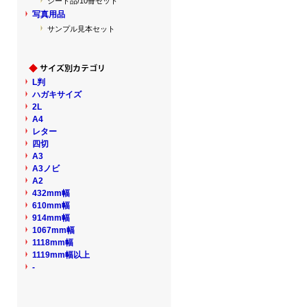
シート品/10冊セット
写真用品
サンプル見本セット
L判
ハガキサイズ
2L
A4
レター
四切
A3
A3ノビ
A2
432mm幅
610mm幅
914mm幅
1067mm幅
1118mm幅
1119mm幅以上
-