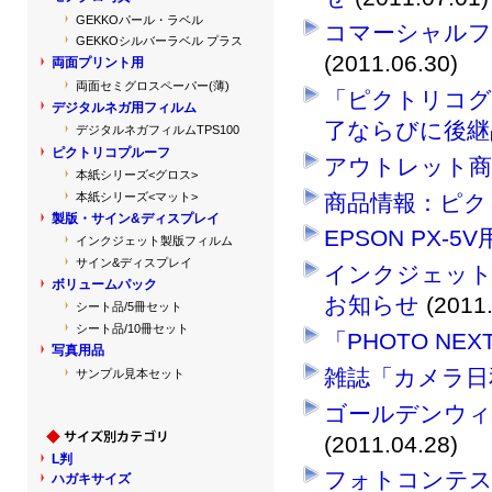
GEKKOパール・ラベル
コマーシャルフ
GEKKOシルバーラベル プラス
(2011.06.30)
両面プリント用
両面セミグロスペーパー(薄)
「ピクトリコグ
デジタルネガ用フィルム
了ならびに後継
デジタルネガフィルムTPS100
ピクトリコプルーフ
アウトレット商
本紙シリーズ<グロス>
本紙シリーズ<マット>
商品情報：ピク
製版・サイン&ディスプレイ
EPSON PX
インクジェット製版フィルム
サイン&ディスプレイ
インクジェット製
ボリュームパック
お知らせ
(2011.
シート品/5冊セット
シート品/10冊セット
「PHOTO NE
写真用品
雑誌「カメラ日
サンプル見本セット
ゴールデンウィ
(2011.04.28)
L判
フォトコンテス
ハガキサイズ