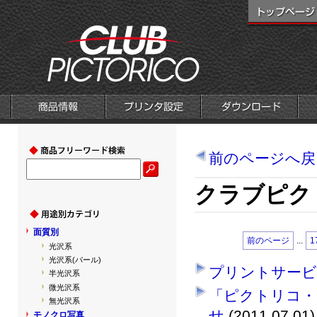
前のページへ戻
クラブピク
面質別
...
前のページ
1
光沢系
光沢系(パール)
プリントサービ
半光沢系
微光沢系
「ピクトリコ・
無光沢系
せ
(2011.07.01)
モノクロ写真