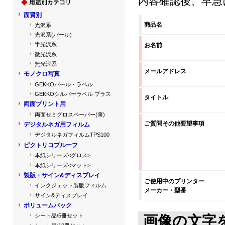
内容確認後、早急
面質別
商品名
光沢系
光沢系(パール)
半光沢系
お名前
微光沢系
無光沢系
メールアドレス
モノクロ写真
GEKKOパール・ラベル
GEKKOシルバーラベル プラス
タイトル
両面プリント用
両面セミグロスペーパー(薄)
ご質問その他要望事項
デジタルネガ用フィルム
デジタルネガフィルムTPS100
ピクトリコプルーフ
本紙シリーズ<グロス>
本紙シリーズ<マット>
製版・サイン&ディスプレイ
ご使用中のプリンター
インクジェット製版フィルム
メーカー・型番
サイン&ディスプレイ
ボリュームパック
シート品/5冊セット
画像の文字