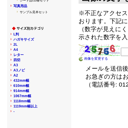
シート品/10冊セット
写真用品
※不正なアクセ
サンプル見本セット
おります。下記に
（数字が見えにく
L判
示された数字を入
ハガキサイズ
2L
A4
レター
画像を変更する
四切
A3
メールを送信後
A3ノビ
お急ぎの方は
A2
432mm幅
（電話番号: 012
610mm幅
914mm幅
1067mm幅
1118mm幅
1119mm幅以上
-