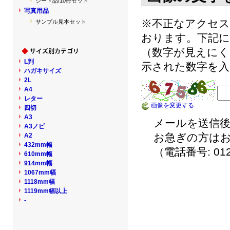
シート品/10冊セット
写真用品
※不正なアクセ
サンプル見本セット
おります。下記に
（数字が見えにく
L判
示された数字を入
ハガキサイズ
2L
A4
レター
画像を変更する
四切
A3
メールを送信後
A3ノビ
お急ぎの方は
A2
432mm幅
（電話番号: 012
610mm幅
914mm幅
1067mm幅
1118mm幅
1119mm幅以上
-