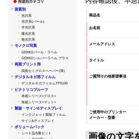
内容確認後、早急
面質別
商品名
光沢系
光沢系(パール)
半光沢系
お名前
微光沢系
無光沢系
メールアドレス
モノクロ写真
GEKKOパール・ラベル
GEKKOシルバーラベル プラス
タイトル
両面プリント用
両面セミグロスペーパー(薄)
ご質問その他要望事項
デジタルネガ用フィルム
デジタルネガフィルムTPS100
ピクトリコプルーフ
本紙シリーズ<グロス>
本紙シリーズ<マット>
製版・サイン&ディスプレイ
ご使用中のプリンター
インクジェット製版フィルム
メーカー・型番
サイン&ディスプレイ
ボリュームパック
シート品/5冊セット
画像の文字