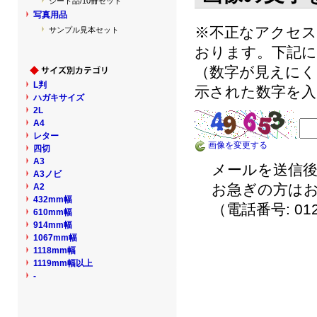
シート品/10冊セット
写真用品
※不正なアクセ
サンプル見本セット
おります。下記に
（数字が見えにく
L判
示された数字を入
ハガキサイズ
2L
A4
レター
画像を変更する
四切
A3
メールを送信後
A3ノビ
お急ぎの方は
A2
432mm幅
（電話番号: 012
610mm幅
914mm幅
1067mm幅
1118mm幅
1119mm幅以上
-