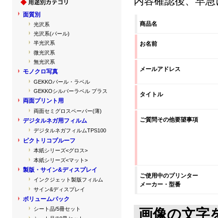
内容確認後、早急
面質別
商品名
光沢系
光沢系(パール)
半光沢系
お名前
微光沢系
無光沢系
メールアドレス
モノクロ写真
GEKKOパール・ラベル
GEKKOシルバーラベル プラス
タイトル
両面プリント用
両面セミグロスペーパー(薄)
ご質問その他要望事項
デジタルネガ用フィルム
デジタルネガフィルムTPS100
ピクトリコプルーフ
本紙シリーズ<グロス>
本紙シリーズ<マット>
製版・サイン&ディスプレイ
ご使用中のプリンター
インクジェット製版フィルム
メーカー・型番
サイン&ディスプレイ
ボリュームパック
シート品/5冊セット
画像の文字