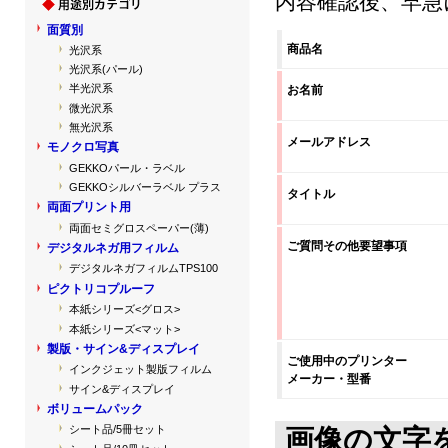
内容確認後、早急
面質別
商品名
光沢系
光沢系(パール)
半光沢系
お名前
微光沢系
無光沢系
メールアドレス
モノクロ写真
GEKKOパール・ラベル
GEKKOシルバーラベル プラス
タイトル
両面プリント用
両面セミグロスペーパー(薄)
ご質問その他要望事項
デジタルネガ用フィルム
デジタルネガフィルムTPS100
ピクトリコプルーフ
本紙シリーズ<グロス>
本紙シリーズ<マット>
製版・サイン&ディスプレイ
ご使用中のプリンター
インクジェット製版フィルム
メーカー・型番
サイン&ディスプレイ
ボリュームパック
シート品/5冊セット
画像の文字