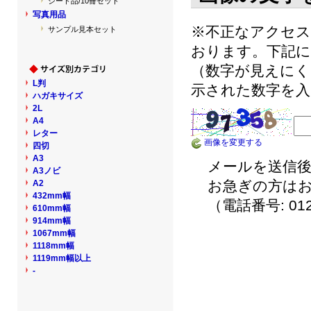
シート品/10冊セット
写真用品
※不正なアクセ
サンプル見本セット
おります。下記に
（数字が見えにく
L判
示された数字を入
ハガキサイズ
2L
A4
レター
画像を変更する
四切
A3
メールを送信後
A3ノビ
お急ぎの方は
A2
432mm幅
（電話番号: 012
610mm幅
914mm幅
1067mm幅
1118mm幅
1119mm幅以上
-