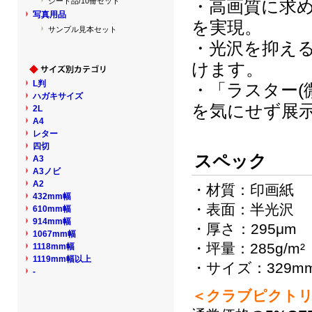
シート品/10冊セット
・高画質に求
写真用品
を実現。
サンプル見本セット
・光沢を抑え
けます。
L判
・「ラスター(
ハガキサイズ
を気にせず展
2L
A4
レター
四切
スペック
A3
A3ノビ
A2
・材質：印画紙
432mm幅
・表面：半光沢
610mm幅
914mm幅
・厚さ：295μm
1067mm幅
・坪量：285g/m²
1118mm幅
1119mm幅以上
・サイズ：329mm
-
＜クラブピクトリ