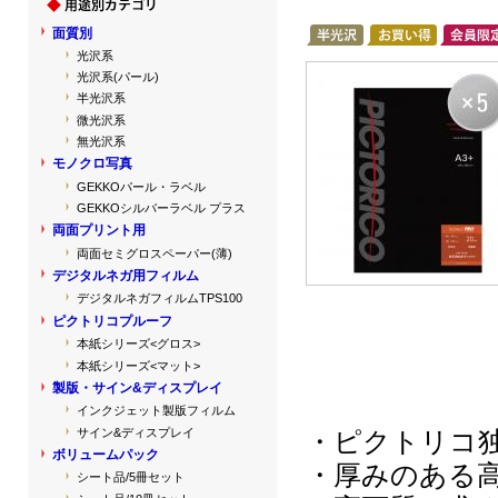
面質別
光沢系
光沢系(パール)
半光沢系
微光沢系
無光沢系
モノクロ写真
GEKKOパール・ラベル
GEKKOシルバーラベル プラス
両面プリント用
両面セミグロスペーパー(薄)
デジタルネガ用フィルム
デジタルネガフィルムTPS100
ピクトリコプルーフ
本紙シリーズ<グロス>
本紙シリーズ<マット>
製版・サイン&ディスプレイ
インクジェット製版フィルム
サイン&ディスプレイ
・ピクトリコ
ボリュームパック
・厚みのある
シート品/5冊セット