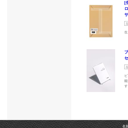
[
サ
生
セ
ピ
能
す
名