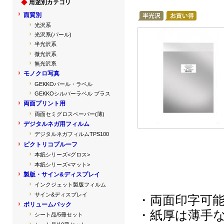
面質別
光沢系
光沢系(パール)
半光沢系
微光沢系
無光沢系
モノクロ写真
GEKKOパール・ラベル
GEKKOシルバーラベル プラス
両面プリント用
両面セミグロスペーパー(薄)
デジタルネガ用フィルム
デジタルネガフィルムTPS100
ピクトリコプルーフ
本紙シリーズ<グロス>
本紙シリーズ<マット>
製版・サイン&ディスプレイ
インクジェット製版フィルム
サイン&ディスプレイ
・両面印字可
ボリュームパック
・紙厚は薄手
シート品/5冊セット