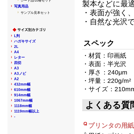
シート品/10冊セット
製本などに最
写真用品
・表面が強く
サンプル見本セット
・自然な光沢
L判
スペック
ハガキサイズ
2L
A4
・材質：印画紙
レター
・表面：半光沢
四切
A3
・厚さ：240μm
A3ノビ
A2
・坪量：220g/m²
432mm幅
・サイズ：210mm
610mm幅
914mm幅
1067mm幅
よくある質
1118mm幅
1119mm幅以上
-
プリンタの用紙