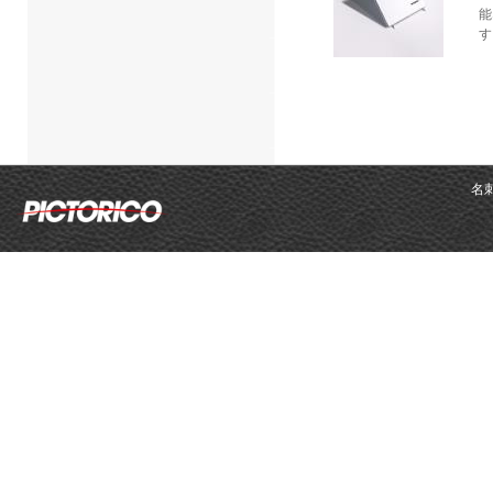
能
す
名