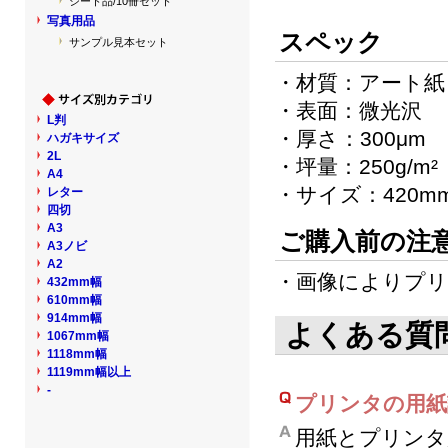
シート品/10冊セット
写真用品
スペック
サンプル見本セット
・材質：アート紙
・表面：微光沢
L判
・厚さ：300μm
ハガキサイズ
2L
・坪量：250g/m²
A4
・サイズ：420mm
レター
四切
A3
ご購入前の注
A3ノビ
A2
・画像によりプリ
432mm幅
610mm幅
914mm幅
よくある質
1067mm幅
1118mm幅
1119mm幅以上
-
プリンタの用紙
用紙とプリンタ