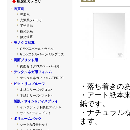
面質別
光沢系
光沢系(パール)
半光沢系
微光沢系
無光沢系
モノクロ写真
GEKKOパール・ラベル
GEKKOシルバーラベル プラス
両面プリント用
両面セミグロスペーパー(薄)
デジタルネガ用フィルム
デジタルネガフィルムTPS100
ピクトリコプルーフ
・落ち着きの
本紙シリーズ<グロス>
・アート紙本
本紙シリーズ<マット>
製版・サイン&ディスプレイ
紙です。
インクジェット製版フィルム
・ナチュラル
サイン&ディスプレイ
ボリュームパック
ます。
シート品/5冊セット