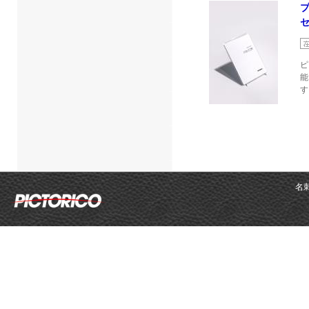
セ
ピ
能
す
名