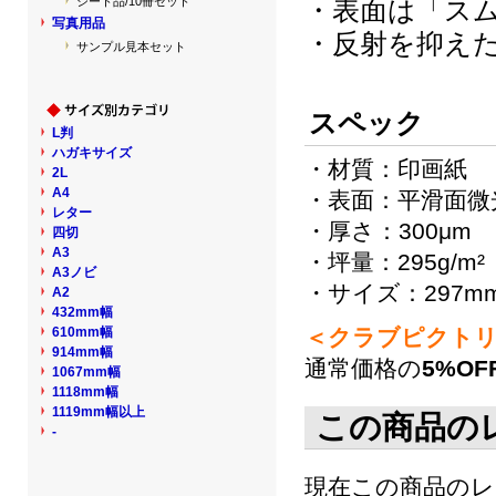
シート品/10冊セット
・表面は「ス
写真用品
・反射を抑え
サンプル見本セット
スペック
L判
ハガキサイズ
・材質：印画紙
2L
A4
・表面：平滑面微
レター
・厚さ：300μm
四切
A3
・坪量：295g/m²
A3ノビ
・サイズ：297mm
A2
432mm幅
610mm幅
＜クラブピクトリ
914mm幅
通常価格の
5%OF
1067mm幅
1118mm幅
1119mm幅以上
この商品の
-
現在この商品の