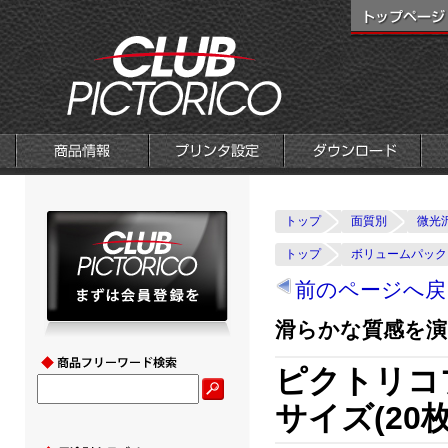
トップ
面質別
微光
トップ
ボリュームパック
前のページへ戻
滑らかな質感を演
ピクトリコ
サイズ(20