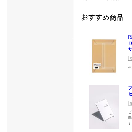
[
サ
生
セ
ピ
能
す