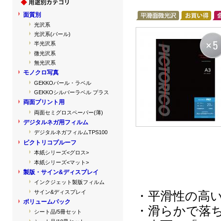
面質別
光沢系
光沢系(パール)
半光沢系
微光沢系
無光沢系
モノクロ写真
GEKKOパール・ラベル
GEKKOシルバーラベル プラス
両面プリント用
両面セミグロスペーパー(薄)
デジタルネガ用フィルム
デジタルネガフィルムTPS100
ピクトリコプルーフ
本紙シリーズ<グロス>
本紙シリーズ<マット>
製版・サイン&ディスプレイ
インクジェット製版フィルム
サイン&ディスプレイ
・平滑性の高
ボリュームパック
・滑らかで落
シート品/5冊セット