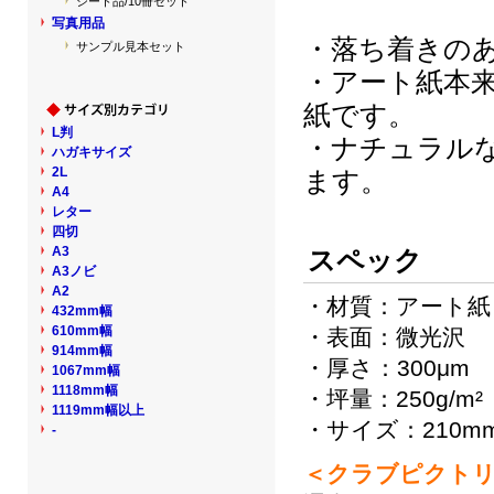
シート品/10冊セット
写真用品
・落ち着きの
サンプル見本セット
・アート紙本
紙です。
L判
・ナチュラル
ハガキサイズ
2L
ます。
A4
レター
四切
A3
スペック
A3ノビ
A2
・材質：アート紙
432mm幅
610mm幅
・表面：微光沢
914mm幅
・厚さ：300μm
1067mm幅
1118mm幅
・坪量：250g/m²
1119mm幅以上
・サイズ：210mm
-
＜クラブピクトリ