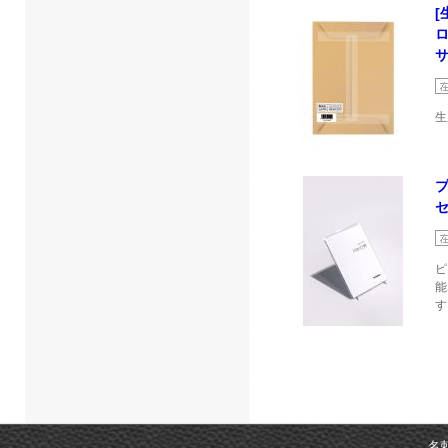
[
サ
生
セ
ピ
能
す
名