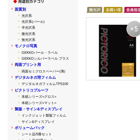
面質別
光沢系
光沢系(パール)
半光沢系
微光沢系
無光沢系
モノクロ写真
GEKKOパール・ラベル
GEKKOシルバーラベル プラス
両面プリント用
両面セミグロスペーパー(薄)
デジタルネガ用フィルム
デジタルネガフィルムTPS100
ピクトリコプルーフ
本紙シリーズ<グロス>
本紙シリーズ<マット>
製版・サイン&ディスプレイ
インクジェット製版フィルム
サイン&ディスプレイ
ボリュームパック
シート品/5冊セット