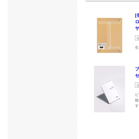
[
サ
生
セ
ピ
能
す