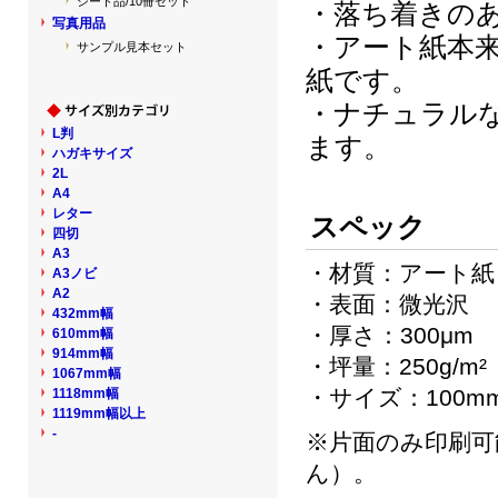
シート品/10冊セット
・落ち着きの
写真用品
・アート紙本
サンプル見本セット
紙です。
・ナチュラル
L判
ます。
ハガキサイズ
2L
A4
レター
スペック
四切
A3
・材質：アート紙
A3ノビ
A2
・表面：微光沢
432mm幅
・厚さ：300μm
610mm幅
914mm幅
・坪量：250g/m²
1067mm幅
・サイズ：100mm
1118mm幅
1119mm幅以上
-
※片面のみ印刷可
ん）。