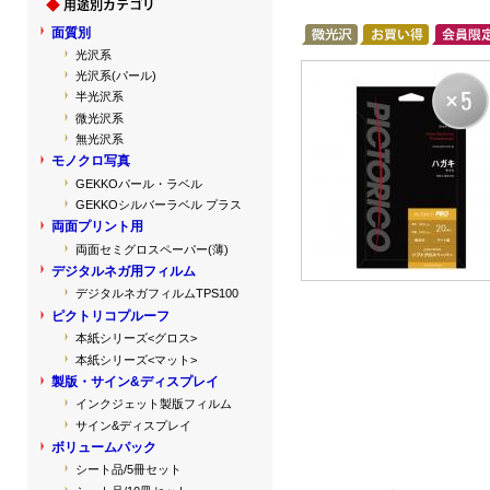
面質別
光沢系
光沢系(パール)
半光沢系
微光沢系
無光沢系
モノクロ写真
GEKKOパール・ラベル
GEKKOシルバーラベル プラス
両面プリント用
両面セミグロスペーパー(薄)
デジタルネガ用フィルム
デジタルネガフィルムTPS100
ピクトリコプルーフ
本紙シリーズ<グロス>
本紙シリーズ<マット>
製版・サイン&ディスプレイ
インクジェット製版フィルム
サイン&ディスプレイ
ボリュームパック
シート品/5冊セット