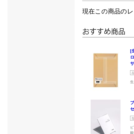
現在この商品の
[
サ
生
セ
ピ
能