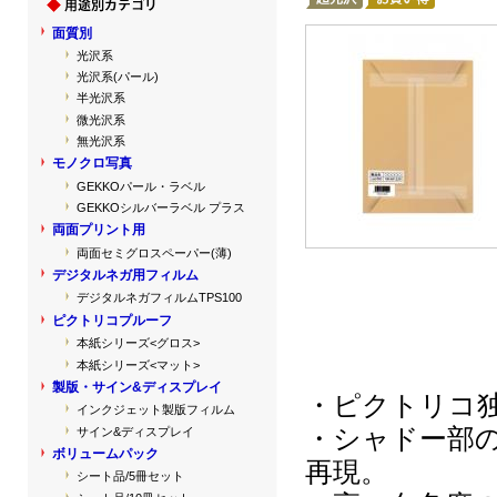
面質別
光沢系
光沢系(パール)
半光沢系
微光沢系
無光沢系
モノクロ写真
GEKKOパール・ラベル
GEKKOシルバーラベル プラス
両面プリント用
両面セミグロスペーパー(薄)
デジタルネガ用フィルム
デジタルネガフィルムTPS100
ピクトリコプルーフ
本紙シリーズ<グロス>
本紙シリーズ<マット>
製版・サイン&ディスプレイ
・ピクトリコ
インクジェット製版フィルム
・シャドー部
サイン&ディスプレイ
ボリュームパック
再現。
シート品/5冊セット