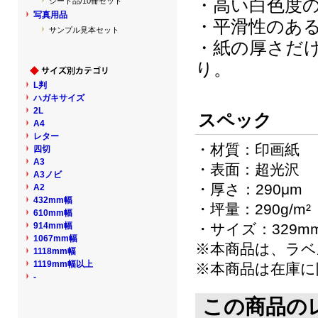
・高い白色度
シート品/10冊セット
写真用品
・平滑性のあ
サンプル見本セット
・紙の厚さだ
り。
L判
ハガキサイズ
2L
スペック
A4
レター
・材質：印画紙
四切
A3
・表面：超光沢
A3ノビ
・厚さ：290μm
A2
432mm幅
・坪量：290g/m²
610mm幅
914mm幅
・サイズ：329mm
1067mm幅
※本商品は、ラベ
1118mm幅
1119mm幅以上
※本商品は在庫に
-
この商品の