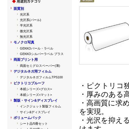
面質別
光沢系
光沢系(パール)
半光沢系
微光沢系
無光沢系
モノクロ写真
GEKKOパール・ラベル
GEKKOシルバーラベル プラス
両面プリント用
両面セミグロスペーパー(薄)
デジタルネガ用フィルム
デジタルネガフィルムTPS100
ピクトリコプルーフ
・ピクトリコ
本紙シリーズ<グロス>
・厚みのある
本紙シリーズ<マット>
製版・サイン&ディスプレイ
・高画質に求
インクジェット製版フィルム
を実現。
サイン&ディスプレイ
ボリュームパック
・光沢を抑え
シート品/5冊セット
けます。