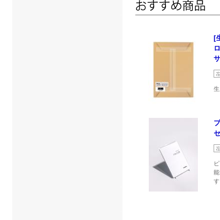
[
サ
生
セ
ピ
能
す