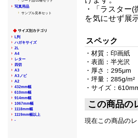
シート品/10冊セット
写真用品
・「ラスター(
サンプル見本セット
を気にせず展
L判
スペック
ハガキサイズ
2L
・材質：印画紙
A4
レター
・表面：半光沢
四切
・厚さ：295μm
A3
A3ノビ
・坪量：285g/m²
A2
・サイズ：610mm
432mm幅
610mm幅
914mm幅
この商品の
1067mm幅
1118mm幅
1119mm幅以上
現在この商品の
-