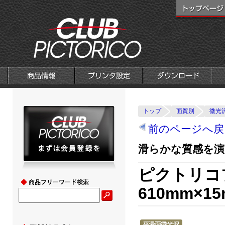
トップ
面質別
微光
前のページへ戻
滑らかな質感を演
ピクトリコ
610mm×15