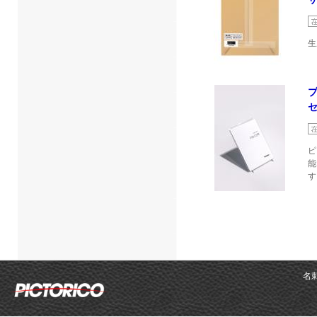
生
セ
ピ
能
す
名