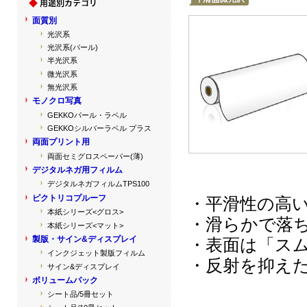
面質別
光沢系
光沢系(パール)
半光沢系
微光沢系
無光沢系
モノクロ写真
GEKKOパール・ラベル
GEKKOシルバーラベル プラス
両面プリント用
両面セミグロスペーパー(薄)
デジタルネガ用フィルム
デジタルネガフィルムTPS100
ピクトリコプルーフ
・平滑性の高
本紙シリーズ<グロス>
・滑らかで落
本紙シリーズ<マット>
製版・サイン&ディスプレイ
・表面は「ス
インクジェット製版フィルム
・反射を抑え
サイン&ディスプレイ
ボリュームパック
シート品/5冊セット