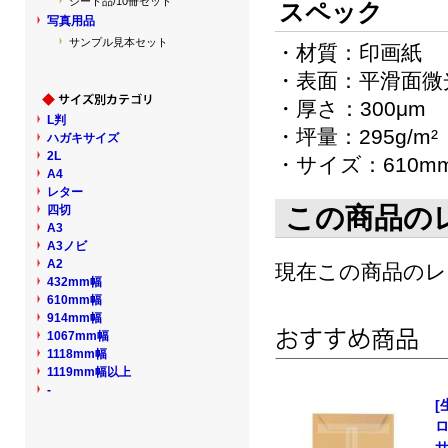
シート品/10冊セット
スペック
写真用品
サンプル見本セット
・材質：印画紙
・表面：平滑面微
・厚さ：300μm
L判
・坪量：295g/m²
ハガキサイズ
2L
・サイズ：610mm
A4
レター
この商品の
四切
A3
A3ノビ
A2
現在この商品の
432mm幅
610mm幅
914mm幅
1067mm幅
1118mm幅
1119mm幅以上
-
[
サ