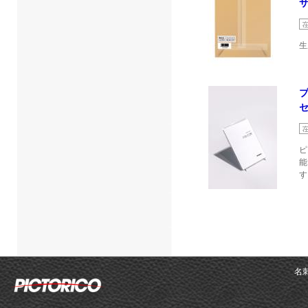
サ
生
セ
ピ
能
す
名