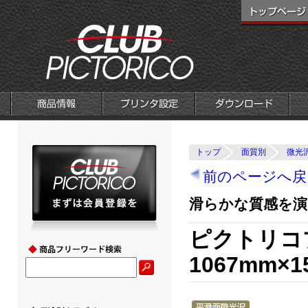
トップ
面質別
微光
前のページへ戻
滑らかな質感を演
ピクトリコ
1067mm×1