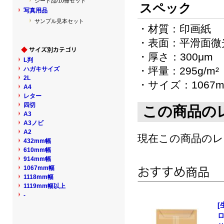
シート品/10冊セット
スペック
写真用品
サンプル見本セット
・材質：印画紙
・表面：平滑面微
・厚さ：300μm
L判
・坪量：295g/m²
ハガキサイズ
2L
・サイズ：1067m
A4
レター
四切
この商品の
A3
A3ノビ
A2
現在この商品の
432mm幅
610mm幅
914mm幅
1067mm幅
1118mm幅
1119mm幅以上
-
[