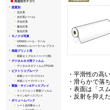
面質別
光沢系
光沢系(パール)
半光沢系
微光沢系
無光沢系
モノクロ写真
GEKKOパール・ラベル
GEKKOシルバーラベル プラス
両面プリント用
両面セミグロスペーパー(薄)
デジタルネガ用フィルム
デジタルネガフィルムTPS100
ピクトリコプルーフ
・平滑性の高
本紙シリーズ<グロス>
・滑らかで落
本紙シリーズ<マット>
製版・サイン&ディスプレイ
・表面は「ス
インクジェット製版フィルム
・反射を抑え
サイン&ディスプレイ
ボリュームパック
シート品/5冊セット