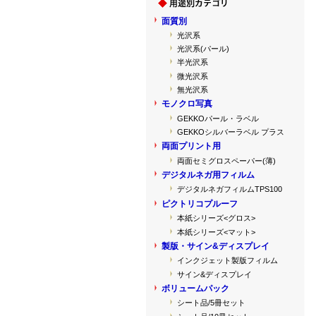
面質別
光沢系
光沢系(パール)
半光沢系
微光沢系
無光沢系
モノクロ写真
GEKKOパール・ラベル
GEKKOシルバーラベル プラス
両面プリント用
両面セミグロスペーパー(薄)
デジタルネガ用フィルム
デジタルネガフィルムTPS100
ピクトリコプルーフ
本紙シリーズ<グロス>
本紙シリーズ<マット>
製版・サイン&ディスプレイ
インクジェット製版フィルム
サイン&ディスプレイ
ボリュームパック
シート品/5冊セット