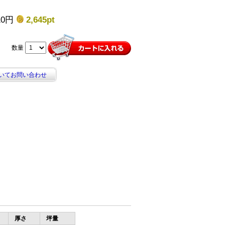
10円
2,645pt
数量
いてお問い合わせ
。
厚さ
坪量