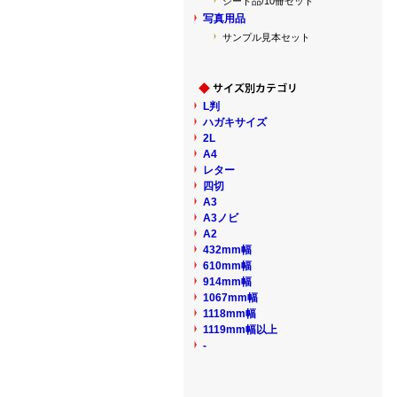
シート品/10冊セット
写真用品
サンプル見本セット
L判
ハガキサイズ
2L
A4
レター
四切
A3
A3ノビ
A2
432mm幅
610mm幅
914mm幅
1067mm幅
1118mm幅
1119mm幅以上
-