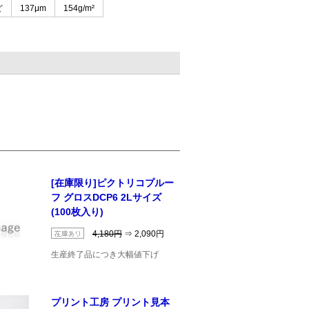
ど
137μm
154g/m²
[在庫限り]ピクトリコプルー
フ グロスDCP6 2Lサイズ
(100枚入り)
4,180円
⇒ 2,090円
生産終了品につき大幅値下げ
プリント工房 プリント見本