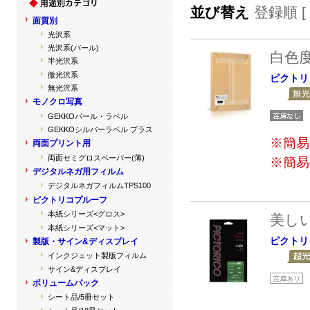
並び替え
登録順 [
面質別
光沢系
光沢系(パール)
白色
半光沢系
微光沢系
ピクトリ
無光沢系
モノクロ写真
GEKKOパール・ラベル
GEKKOシルバーラベル プラス
※簡易
両面プリント用
両面セミグロスペーパー(薄)
※簡易
デジタルネガ用フィルム
デジタルネガフィルムTPS100
ピクトリコプルーフ
本紙シリーズ<グロス>
美し
本紙シリーズ<マット>
ピクトリ
製版・サイン&ディスプレイ
インクジェット製版フィルム
サイン&ディスプレイ
ボリュームパック
シート品/5冊セット