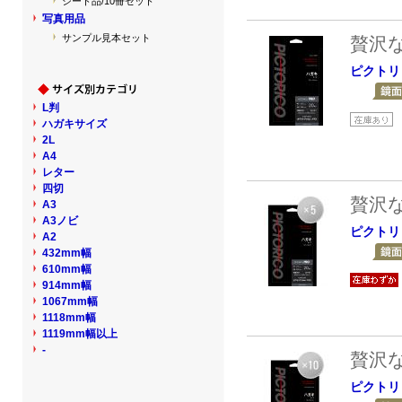
シート品/10冊セット
写真用品
サンプル見本セット
贅沢
ピクトリ
L判
ハガキサイズ
2L
A4
レター
四切
贅沢
A3
A3ノビ
ピクトリ
A2
432mm幅
610mm幅
914mm幅
1067mm幅
1118mm幅
1119mm幅以上
-
贅沢
ピクトリ