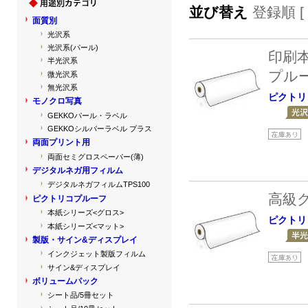
並び替え
登録順 [
面質別
光沢系
光沢系(パール)
印刷
半光沢系
プル
微光沢系
無光沢系
ピクトリコ
モノクロ写真
GEKKOパール・ラベル
GEKKOシルバーラベル プラス
両面プリント用
両面セミグロスペーパー(薄)
デジタルネガ用フィルム
デジタルネガフィルムTPS100
高級
ピクトリコプルーフ
本紙シリーズ<グロス>
ピクトリ
本紙シリーズ<マット>
製版・サイン&ディスプレイ
インクジェット製版フィルム
サイン&ディスプレイ
ボリュームパック
シート品/5冊セット