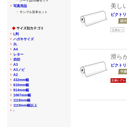
シート品/10冊セット
美し
写真用品
サンプル見本セット
ピクトリ
L判
ハガキサイズ
2L
A4
レター
滑ら
四切
A3
ピクトリ
A3ノビ
A2
432mm幅
610mm幅
914mm幅
1067mm幅
1118mm幅
1119mm幅以上
-