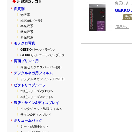
角度によ
面質別
GEKKO
光沢系
光沢系(パール)
半光沢系
微光沢系
無光沢系
モノクロ写真
GEKKOパール・ラベル
GEKKOシルバーラベル プラス
両面プリント用
両面セミグロスペーパー(薄)
デジタルネガ用フィルム
デジタルネガフィルムTPS100
ピクトリコプルーフ
本紙シリーズ<グロス>
本紙シリーズ<マット>
製版・サイン&ディスプレイ
インクジェット製版フィルム
サイン&ディスプレイ
ボリュームパック
シート品/5冊セット