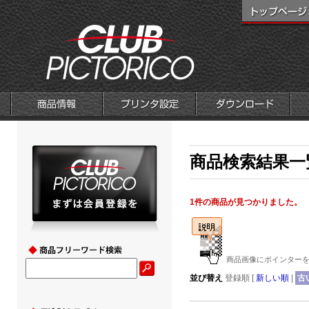
商品検索結果一覧
1件の商品が見つかりました。
商品画像にポインターを
並び替え
登録順 [
新しい順
|
古