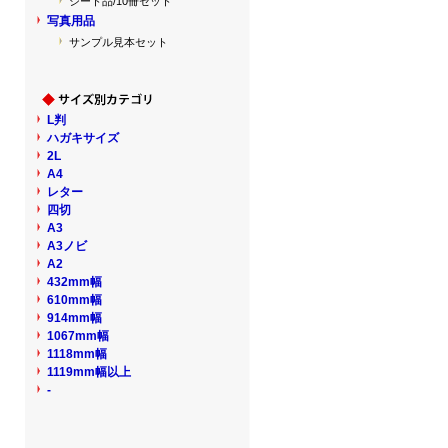
シート品/10冊セット
写真用品
サンプル見本セット
L判
ハガキサイズ
2L
A4
レター
四切
A3
A3ノビ
A2
432mm幅
610mm幅
914mm幅
1067mm幅
1118mm幅
1119mm幅以上
-