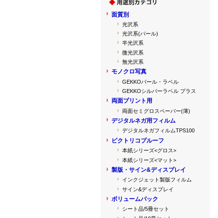
面質別
光沢系
光沢系(パール)
半光沢系
微光沢系
無光沢系
モノクロ写真
GEKKOパール・ラベル
GEKKOシルバーラベル プラス
両面プリント用
両面セミグロスペーパー(薄)
デジタルネガ用フィルム
デジタルネガフィルムTPS100
ピクトリコプルーフ
本紙シリーズ<グロス>
本紙シリーズ<マット>
製版・サイン&ディスプレイ
インクジェット製版フィルム
サイン&ディスプレイ
ボリュームパック
シート品/5冊セット