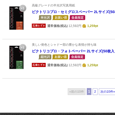
高級グレードの半光沢写真用紙
ピクトリコプロ・セミグロスペーパー 2Lサイズ(50
通常価格(税込)
12,592円
1,259pt
美しい発色とシャドー部の豊かな表情が持ち味
ピクトリコプロ・フォトペーパー 2Lサイズ(50枚入
通常価格(税込)
12,592円
1,259pt
1
«前の10件
2
次の10件»