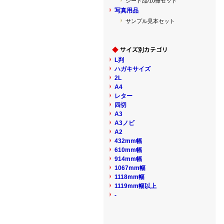
シート品/10冊セット
写真用品
サンプル見本セット
L判
ハガキサイズ
2L
A4
レター
四切
A3
A3ノビ
A2
432mm幅
610mm幅
914mm幅
1067mm幅
1118mm幅
1119mm幅以上
-