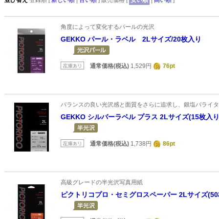
並び替え
登録順 [
新しい順
|
古い順
] 販売価格 [
安い順
|
高い順
]
角度によって変化するパールの光沢
GEKKO パール・ラベル 2Lサイズ/20枚入り
通常価格(税込)
1,529円
76pt
バランスの良い光沢感と面質をさらに追求し、銀塩バライタ
GEKKO シルバーラベル プラス 2Lサイズ(15枚入り
通常価格(税込)
1,738円
86pt
高級グレードの半光沢写真用紙
ピクトリコプロ・セミグロスペーパー 2Lサイズ(50