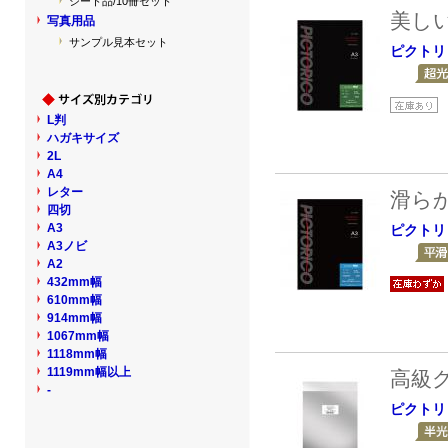
シート品/10冊セット
美し
写真用品
サンプル見本セット
ピクトリ
L判
ハガキサイズ
2L
A4
レター
滑ら
四切
A3
ピクトリ
A3ノビ
A2
432mm幅
610mm幅
914mm幅
1067mm幅
1118mm幅
1119mm幅以上
高級
-
ピクトリ