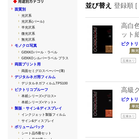
並び替え
登録順 [
面質別
光沢系
光沢系(パール)
高白
半光沢系
ット
微光沢系
無光沢系
ピクトリ
モノクロ写真
GEKKOパール・ラベル
GEKKOシルバーラベル プラス
両面プリント用
両面セミグロスペーパー(薄)
デジタルネガ用フィルム
デジタルネガフィルムTPS100
高級
ピクトリコプルーフ
本紙シリーズ<グロス>
ピクトリ
本紙シリーズ<マット>
製版・サイン&ディスプレイ
インクジェット製版フィルム
サイン&ディスプレイ
ボリュームパック
シート品/5冊セット