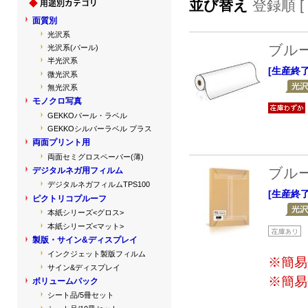
並び替え
登録順 [
面質別
光沢系
ブル
光沢系(パール)
半光沢系
[生産終
微光沢系
無光沢系
モノクロ写真
GEKKOパール・ラベル
GEKKOシルバーラベル プラス
両面プリント用
両面セミグロスペーパー(薄)
ブル
デジタルネガ用フィルム
デジタルネガフィルムTPS100
[生産終
ピクトリコプルーフ
本紙シリーズ<グロス>
本紙シリーズ<マット>
製版・サイン&ディスプレイ
インクジェット製版フィルム
※簡易
サイン&ディスプレイ
※簡易
ボリュームパック
シート品/5冊セット