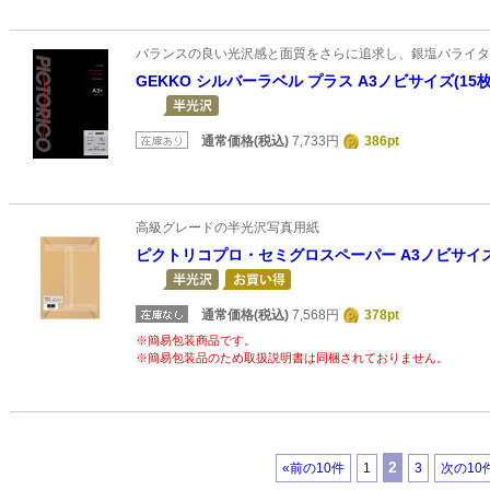
バランスの良い光沢感と面質をさらに追求し、銀塩バライタ
GEKKO シルバーラベル プラス A3ノビサイズ(15
通常価格(税込)
7,733円
386pt
高級グレードの半光沢写真用紙
ピクトリコプロ・セミグロスペーパー A3ノビサイズ(
通常価格(税込)
7,568円
378pt
※簡易包装商品です。
※簡易包装品のため取扱説明書は同梱されておりません。
2
«前の10件
1
3
次の10