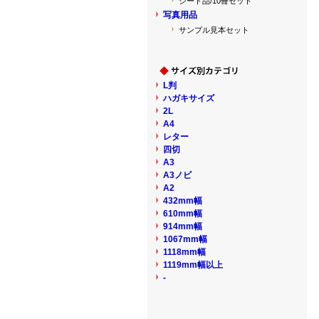
シート品/10冊セット
写真用品
サンプル見本セット
L判
ハガキサイズ
2L
A4
レター
四切
A3
A3ノビ
A2
432mm幅
610mm幅
914mm幅
1067mm幅
1118mm幅
1119mm幅以上
-