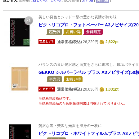
並び替え
登録順 [
新しい順
|
古い順
] 販売価格 [
安い順
|
高い順
]
美しい発色とシャドー部の豊かな表情が持ち味
ピクトリコプロ・フォトペーパー A3ノビサイズ(2
通常価格(税込)
26,229円
2,622pt
バランスの良い光沢感と面質をさらに追求し、銀塩バライタ
GEKKO シルバーラベル プラス A3ノビサイズ(50
通常価格(税込)
20,636円
1,031pt
※簡易包装商品です。
※簡易包装品のため取扱説明書は同梱されておりません。
贅沢な黒・贅沢な光沢を渾身の一枚に
ピクトリコプロ・ホワイトフィルムプラス A3ノビサ