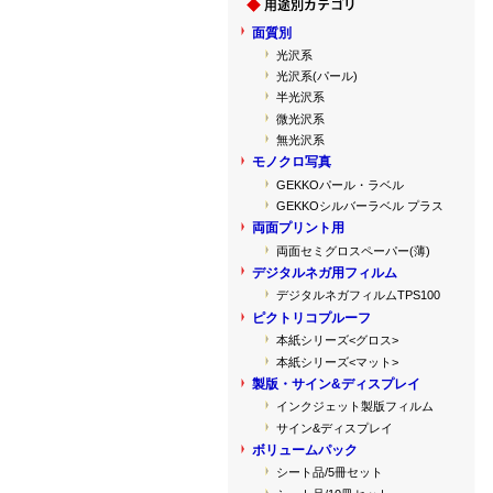
面質別
光沢系
光沢系(パール)
半光沢系
微光沢系
無光沢系
モノクロ写真
GEKKOパール・ラベル
GEKKOシルバーラベル プラス
両面プリント用
両面セミグロスペーパー(薄)
デジタルネガ用フィルム
デジタルネガフィルムTPS100
ピクトリコプルーフ
本紙シリーズ<グロス>
本紙シリーズ<マット>
製版・サイン&ディスプレイ
インクジェット製版フィルム
サイン&ディスプレイ
ボリュームパック
シート品/5冊セット